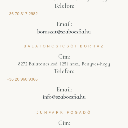
Telefon:
+36 70 317 2982
Email:
boraszat@szaboesfia.hu
BALATONCSICSÓI BORHÁZ
Cím:
8272 Balatoncsicsó, 1251 hrsz., Fenyves-hegy
Telefon:
+36 20 960 9366
Email:
info@szaboesfia.hu
JUHFARK FOGADÓ
Cím: