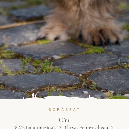
BORÁSZAT
Cím:
8272 Balatoncsicsó, 1253 hrsz., Fenyves-hegy 15.