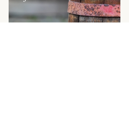
Cím
Telefon
1251 Hrsz. Balatoncsicsó 8272
+36 (20) 960 9366